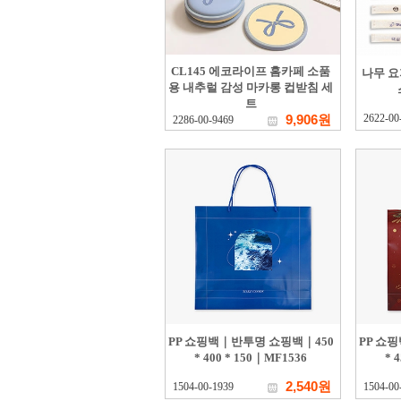
CL145 에코라이프 홈카페 소품
나무 요
용 내추럴 감성 마카롱 컵받침 세
트
9,906원
2622-00
2286-00-9469
PP 쇼핑백｜반투명 쇼핑백｜450
PP 쇼
* 400 * 150｜MF1536
* 
2,540원
1504-00-1939
1504-00