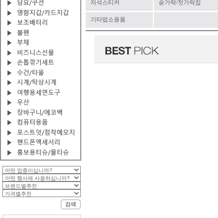
자석스티커
숟가락/젓가락집
기타업소용품