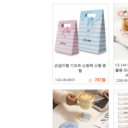
CL14
손잡이형 기프트 쇼핑백 소형 중
물용 프
형
787원
1341-00-0819
2286-00