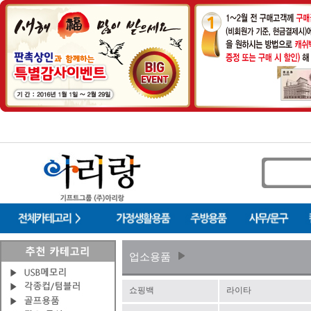
업소용품
쇼핑백
라이타