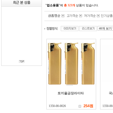
"
업소용품
"에
총 323개
상품이 있습니다.
토끼올금장라이타
국
254원
1350-00-0026
1350-00