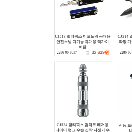
CJ513 멀티픽스 이코노믹 공대용
CJ51
안전스냅 다기능 휴대용 맥가이
확장 기
버칼
32,639원
2286-00-8637
2286-00
CJ524 멀티픽스 컴팩트 레저용
전동 드
타이어 펑크 수습 산악 자전거 수
나