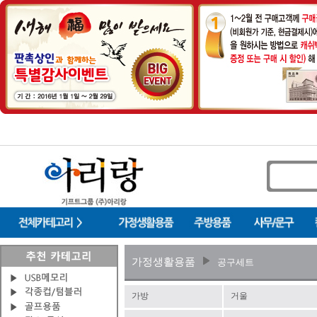
가정생활용품
공구세트
가방
거울