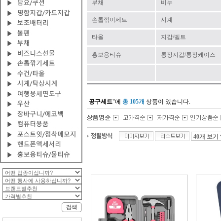
부채
비누
손톱깎이세트
시계
타올
지갑/벨트
홍보용티슈
통장지갑/통장케이스
공구세트
"에
총 105개
상품이 있습니다.