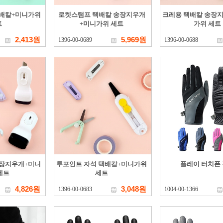
택배칼+미니가위
로켓스탬프 택배칼 송장지우개
크레용 택배칼 송장
트
+미니가위 세트
가위 세트
2,413원
5,969원
1396-00-0689
1396-00-0688
송장지우개+미니
투포인트 자석 택배칼+미니가위
플레이 터치폰
세트
세트
4,826원
3,048원
1396-00-0683
1004-00-1366