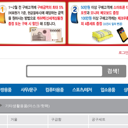
기타생활용품(마스크/핫팩)
거울
구급함
공구세트