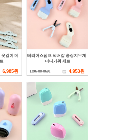
 옷걸이 메
테리어스탬프 택배칼 송장지우개
트
+미니가위 세트
6,985원
4,953원
1396-00-0691