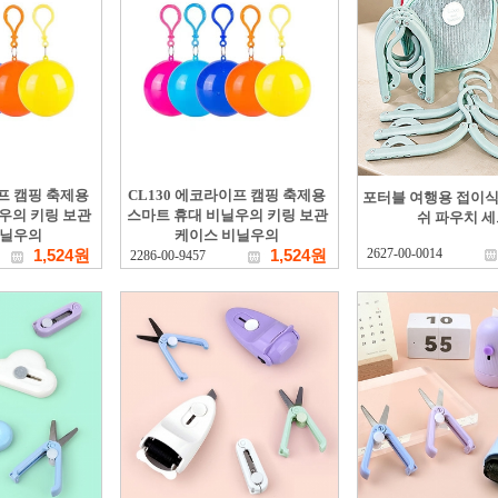
이프 캠핑 축제용
CL130 에코라이프 캠핑 축제용
포터블 여행용 접이식
우의 키링 보관
스마트 휴대 비닐우의 키링 보관
쉬 파우치 세
비닐우의
케이스 비닐우의
1,524원
1,524원
2627-00-0014
2286-00-9457