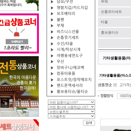
부채
손톱깎이세트
타올
홍보용티슈
기타생활용품(마
기타생활용품(마스크