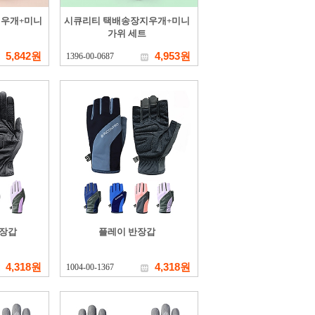
지우개+미니
시큐리티 택배송장지우개+미니
가위 세트
5,842원
4,953원
1396-00-0687
 장갑
플레이 반장갑
4,318원
4,318원
1004-00-1367