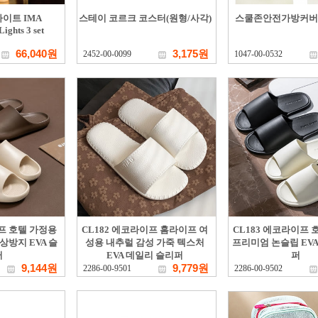
이트 IMA
스테이 코르크 코스터(원형/사각)
스쿨존안전가방커버
ights 3 set
66,040원
3,175원
2452-00-0099
1047-00-0532
이프 호텔 가정용
CL182 에코라이프 홈라이프 여
CL183 에코라이프 
상방지 EVA 슬
성용 내추럴 감성 가죽 텍스처
프리미엄 논슬립 EVA
퍼
EVA 데일리 슬리퍼
퍼
9,144원
9,779원
2286-00-9501
2286-00-9502