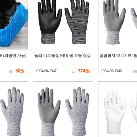
P (파랑만 가능)
폴리 니트릴폼 NBR 팜 코팅 장갑
잘림방지 CUT3 PU 
50원
774원
1004-00-1347
1004-00-1348