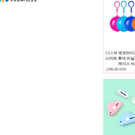
CL130 에코라
스마트 휴대 비닐
케이스 
2286-00-9592