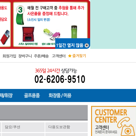
담요/쿠션
다용도보관함