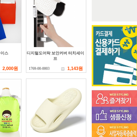
케이스
디지털도어락 보안커버 터치세이
프
2,000원
1,143원
1769-00-0003