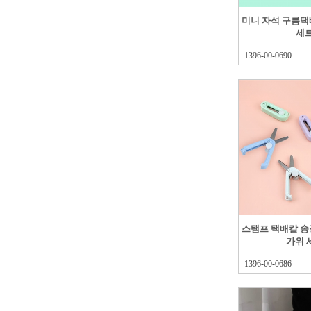
미니 자석 구름
세
1396-00-0690
스탬프 택배칼 
가위 
1396-00-0686