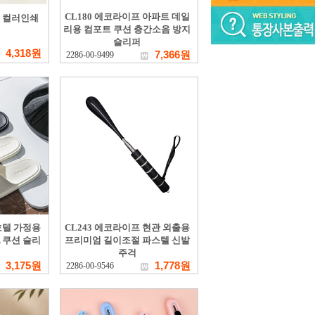
CL180 에코라이프 아파트 데일
 컬러인쇄
리용 컴포트 쿠션 층간소음 방지
슬리퍼
4,318원
7,366원
2286-00-9499
호텔 가정용
CL243 에코라이프 현관 외출용
 쿠션 슬리
프리미엄 길이조절 파스텔 신발
주걱
3,175원
1,778원
2286-00-9546