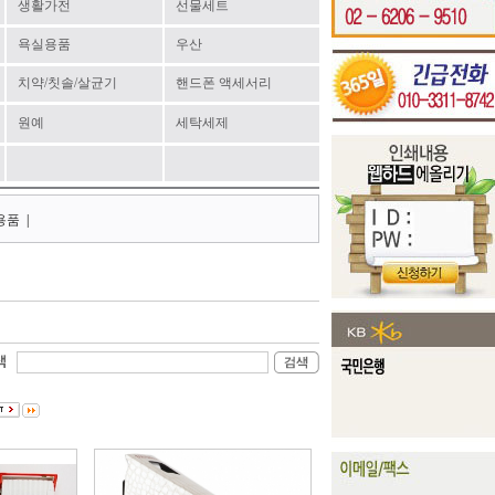
생활가전
선물세트
욕실용품
우산
치약/칫솔/살균기
핸드폰 액세서리
원예
세탁세제
용품
|