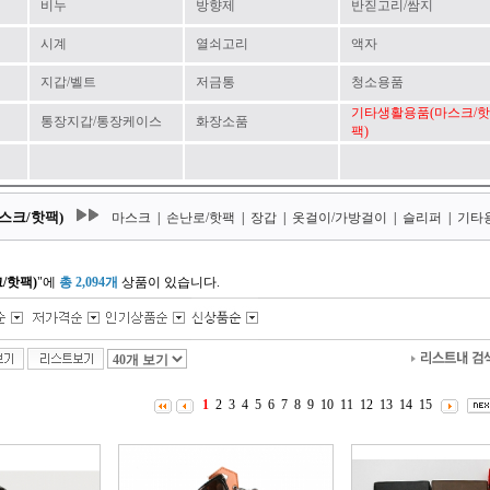
비누
방향제
반짇고리/쌈지
시계
열쇠고리
액자
지갑/벨트
저금통
청소용품
기타생활용품(마스크/핫
통장지갑/통장케이스
화장소품
팩)
스크/핫팩)
마스크
|
손난로/핫팩
|
장갑
|
옷걸이/가방걸이
|
슬리퍼
|
기타
/핫팩)
"에
총 2,094개
상품이 있습니다.
1
2
3
4
5
6
7
8
9
10
11
12
13
14
15