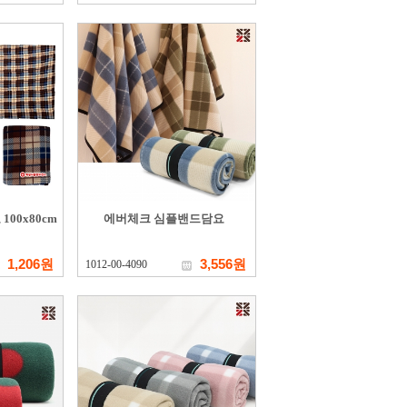
00x80cm
에버체크 심플밴드담요
1,206원
3,556원
1012-00-4090