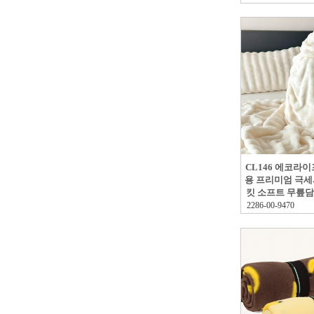
CL146 에코라
용 프리미엄 극세
킷 소프트 무릎담요
2286-00-9470