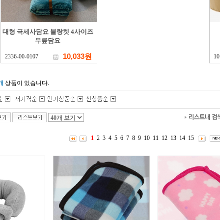
대형 극세사담요 블랑켓 4사이즈
무릎담요
10,033원
2336-00-0107
10
개
상품이 있습니다.
1
2
3
4
5
6
7
8
9
10
11
12
13
14
15