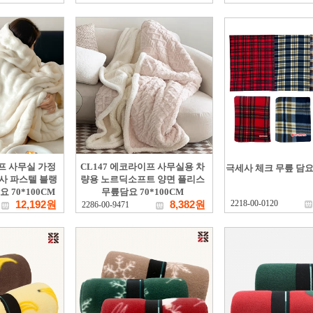
이프 사무실 가정
CL147 에코라이프 사무실용 차
극세사 체크 무릎 담요 1
사 파스텔 블랭
량용 노르딕소프트 양면 플리스
 70*100CM
무릎담요 70*100CM
12,192원
8,382원
2218-00-0120
2286-00-9471