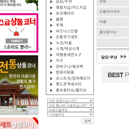
부채
손톱깎이세트
타올
홍보용티슈
담요/쿠션