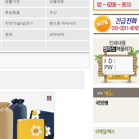
생활가전
선물세트
욕실용품
우산
치약/칫솔/살균기
핸드폰 액세서리
원예
세탁세제