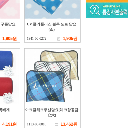
크 구름담요
CV 폴라폴리스 블루 도트 담요
(소)
1,905원
1,905원
1341-00-0272
목베개
아크릴체크쿠션담요(체크항공담
요大)
4,191원
13,462원
1113-00-0018