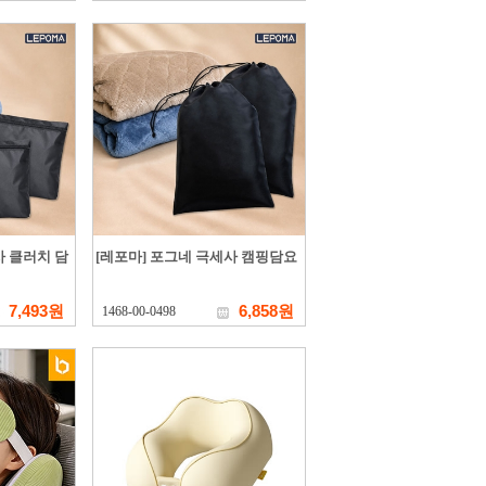
사 클러치 담
[레포마] 포그네 극세사 캠핑담요
7,493원
6,858원
1468-00-0498