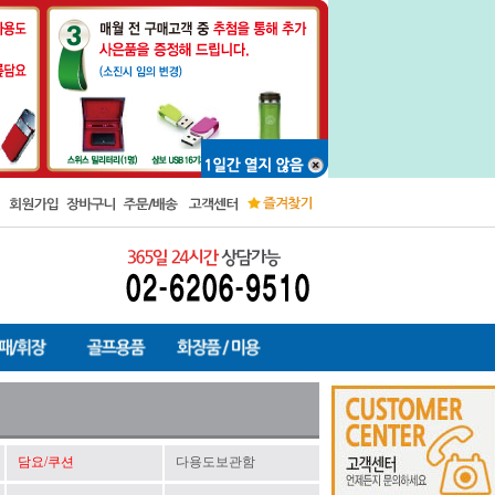
담요/쿠션
다용도보관함