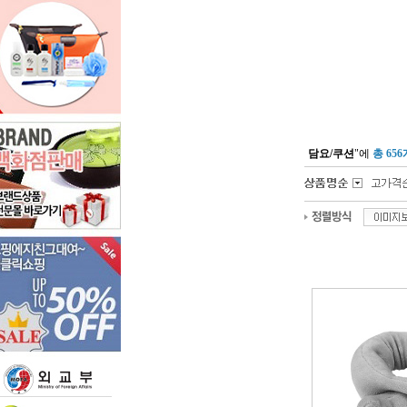
담요/쿠션
"에
총 656