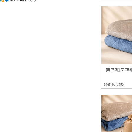
[레포마] 포그
1468-00-0495