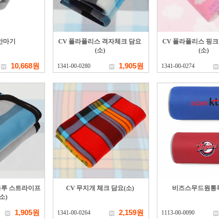
안마기
CV 폴라폴리스 격자체크 담요
CV 폴라폴리스 핑
(소)
(소)
10,668원
1,905원
1341-00-0280
1341-00-0274
블루 스트라이프
CV 무지개 체크 담요(소)
비즈스무드원통
소)
1,905원
2,159원
1341-00-0264
1113-00-0090