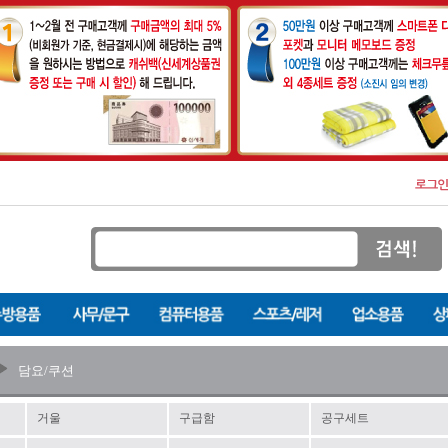
담요/쿠션
거울
구급함
공구세트