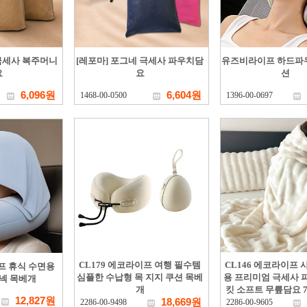
 극세사 복주머니
[레포마] 포그네 극세사 파우치담
유즈비라이프 하드파
요
요
션
6,096원
6,604원
1468-00-0500
1396-00-0697
CL179 에코라이프 여행 필수템
CL146 에코라이프 
이프 휴식 수면용
심플한 수납형 목 지지 쿠션 목베
용 프리미엄 극세사 
넥 목베개
개
킷 소프트 무릎담요 7
12,827원
18,669원
2286-00-9498
2286-00-9605