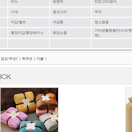
비누
방향제
반짇고리/쌈지
시계
열쇠고리
액자
지갑/벨트
저금통
청소용품
기타생활용품(마스크/핫
통장지갑/통장케이스
화장소품
팩)
담요/쿠션1
|
목쿠션
|
이불
|