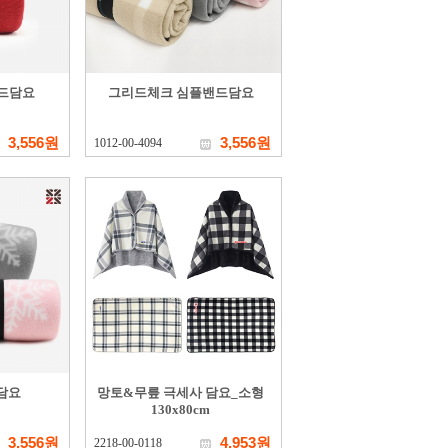
드담요
그리드체크 심플밴드담요
3,556원
3,556원
1012-00-4094
담요
망토&무릎 극세사 담요_소형
130x80cm
3,556원
4,953원
2218-00-0118