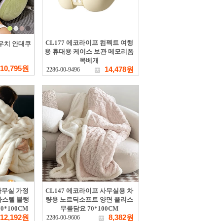
CL177 에코라이프 컴펙트 여행
우치 안대쿠
용 휴대용 케이스 보관 메모리폼
목베개
10,795원
14,478원
2286-00-9496
사무실 가정
CL147 에코라이프 사무실용 차
파스텔 블랭
량용 노르딕소프트 양면 플리스
0*100CM
무릎담요 70*100CM
12,192원
8,382원
2286-00-9606