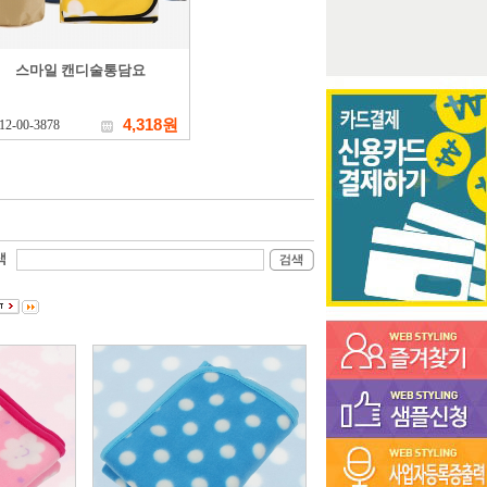
스마일 캔디술통담요
4,318원
12-00-3878