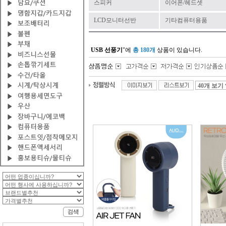
스피커
이어폰/헤드셋
LCD모니터선반
기타컴퓨터용품
USB 선풍기
"에
총 180개
상품이 있습니다.