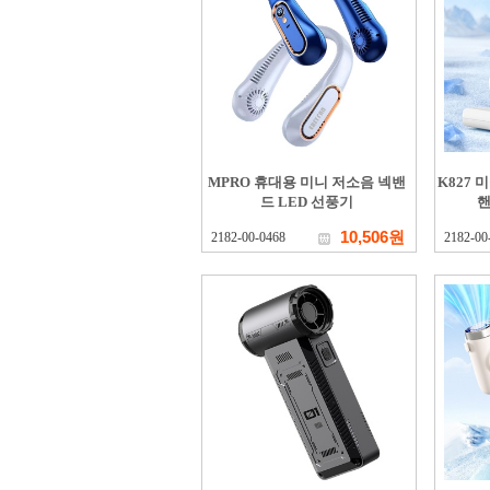
MPRO 휴대용 미니 저소음 넥밴
K827
드 LED 선풍기
핸
10,506원
2182-00-0468
2182-00