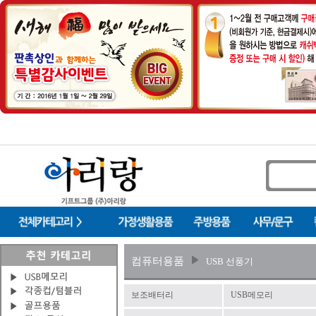
컴퓨터용품
USB 선풍기
보조배터리
USB메모리