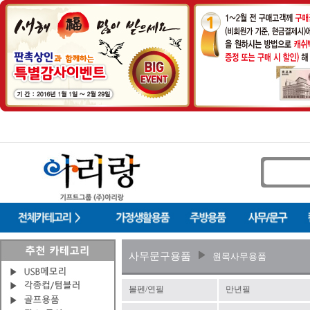
사무문구용품
원목사무용품
볼펜/연필
만년필