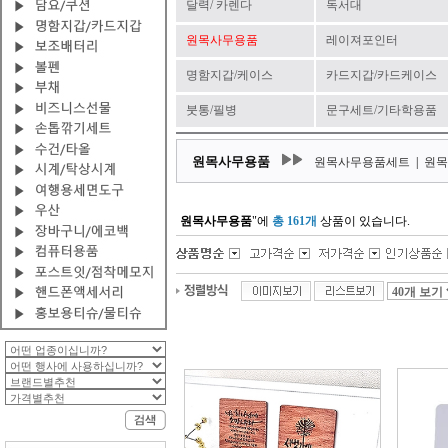
달력/ 카렌다
독서대
원목사무용품
레이져포인터
명함지갑/케이스
카드지갑/카드케이스
붓통/필병
문구세트/기타학용품
원목사무용품
원목사무용품세트
|
원목
원목사무용품
"에
총 161개
상품이 있습니다.