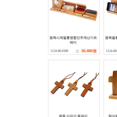
원목시계필통명함인주계산기트
원목필
레이
30,480원
1124-00-0309
1124-00
원목 십자가 목걸이
탁상용