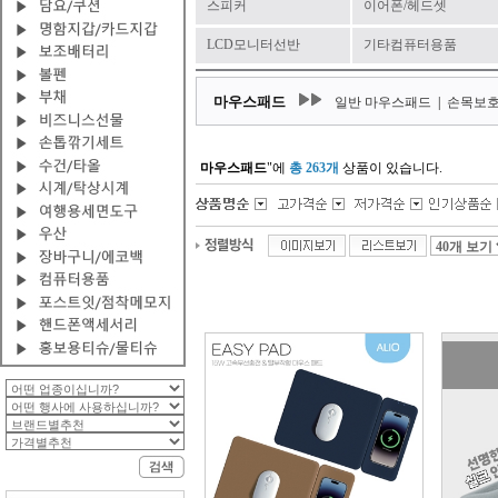
스피커
이어폰/헤드셋
LCD모니터선반
기타컴퓨터용품
마우스패드
일반 마우스패드
|
손목보호
마우스패드
"에
총 263개
상품이 있습니다.