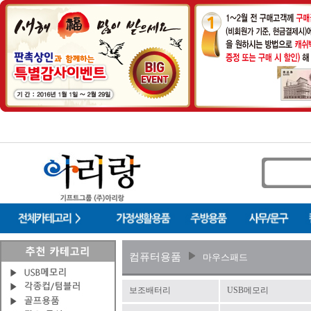
컴퓨터용품
마우스패드
보조배터리
USB메모리