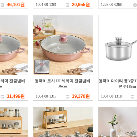
46,101원
20,955원
1004-00-1381
1298-00-0268
 세라믹 전골냄비
영국R. 로사 IH 세라믹 전골냄비
영국R. 마이티 통3중 
m
36cm
편수18cm
31,496원
39,370원
1004-00-1317
1004-00-1318