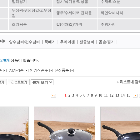
밀폐용기
접시/식기류/믹싱볼
수저/티스푼
위생팩/위생장갑/고무장
행주/수세미/키친타올
와인악세사리
갑
조리용품
칼(야채칼)/가위
주방가전
양수냄비/편수냄비
|
뚝배기
|
후라이팬
|
전골냄비
|
곰솥/찜기
|
 578개
상품이 있습니다.
1
2
3
4
5
6
7
8
9
10
11
12
13
14
15