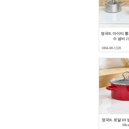
영국R. 마이티 통3
수 냄비 
1004-00-1320
영국R. 로얄 IH
18c