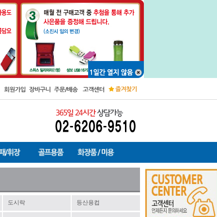
도시락
등산용컵