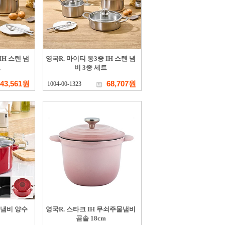
IH 스텐 냄
영국R. 마이티 통3중 IH 스텐 냄
트
비 3종 세트
43,561원
68,707원
1004-00-1323
랑 냄비 양수
영국R. 스타크 IH 무쇠주물냄비
곰솥 18cm