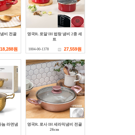
랑 냄비 전골
영국R. 로얄 IH 법랑 냄비 2종 세
트
18,288원
27,559원
1004-00-1378
타늄 라면냄
영국R. 로사 IH 세라믹냄비 전골
26cm