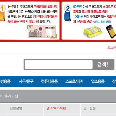
비/후라이팬
냉보온병
냄비/후라이팬
냄비받침