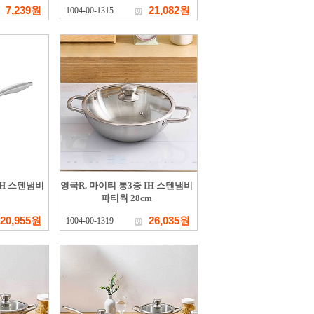
7,239원
21,082원
1004-00-1315
IH 스텐냄비
영국R. 마이티 통3중 IH 스텐냄비
파티웍 28cm
20,955원
26,035원
1004-00-1319