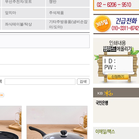
무선주전자/포트
쟁반
앞치마
주석제품
기타주방용품(냄비손잡
좌식테이블/탁상
이/도마)