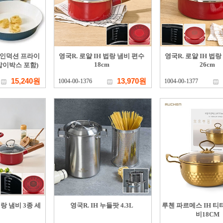
 인덕션 프라이
영국R. 로얄 IH 법랑 냄비 편수
영국R. 로얄 IH 법
18cm
26cm
손잡이박스 포함)
15,240원
13,970원
1004-00-1376
1004-00-1377
법랑 냄비 3종 세
영국R. IH 누들팟 4.3L
루첸 파르메스 IH 티
비18CM