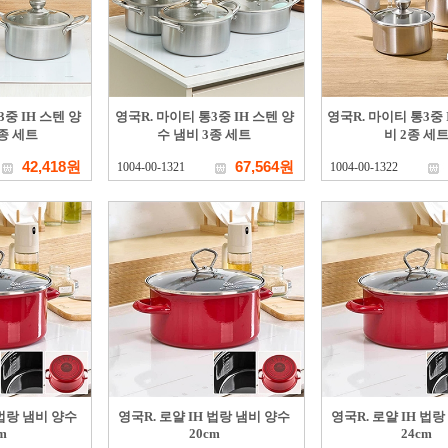
중 IH 스텐 양
영국R. 마이티 통3중 IH 스텐 양
영국R. 마이티 통3중 
2종 세트
수 냄비 3종 세트
비 2종 세
42,418원
67,564원
1004-00-1321
1004-00-1322
 법랑 냄비 양수
영국R. 로얄 IH 법랑 냄비 양수
영국R. 로얄 IH 법
m
20cm
24cm