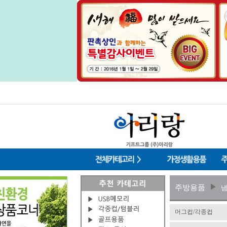
주방용품
냄
머그컵/각종컵