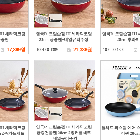
 IH 세라믹코팅
영국R. 크림슨펄 IH 세라믹코팅
영국R. 크림슨펄 IH
 궁중팬
28cm 궁중팬+내열유리뚜껑
28cm 후라
17,399원
21,336원
1004-00-1389
1004-00-1390
영국R. 크림슨펄 IH 세라믹코팅
 IH 세라믹코팅
플씨드 파스텔 에어 스
궁중전골팬 28cm 2종커플세트
m 2종커플세트
이팬 28cm
+내열유리뚜껑