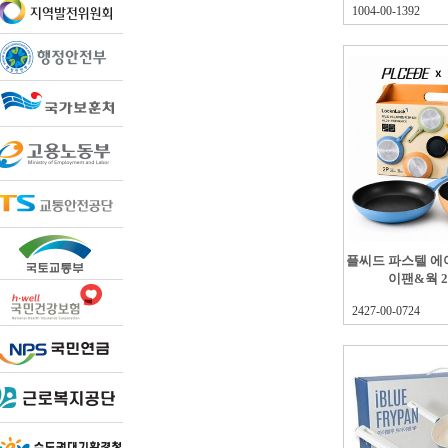
1004-00-1392
플씨드 파스텔 에어
이팬&웍 
2427-00-0724