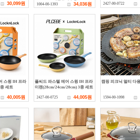
30,099원
34,036원
2427-00-0722
1004-00-1393
 스윙 IH 프라
플씨드 파스텔 에어 스윙 IH 프라
캠핑 피크닉 멀티 다용
2종 세트
이팬(28cm/24cm/20cm) 3종 세트
40,005원
44,005원
2427-00-0725
1594-00-1098