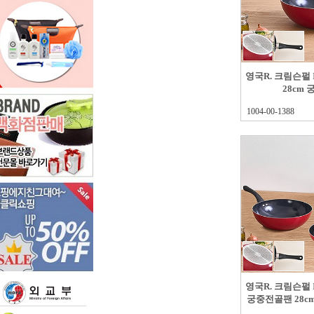
영국R. 크림슨펄
28cm
1004-00-1388
영국R. 크림슨펄
궁중전골팬 28c