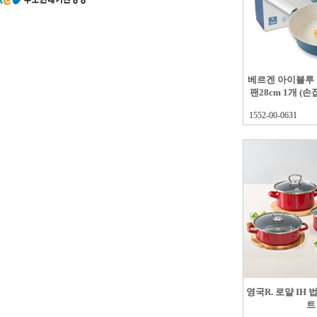
베르겐 아이블루
팬28cm 1개 (
1552-00-0631
영국R. 로얄 IH 
트