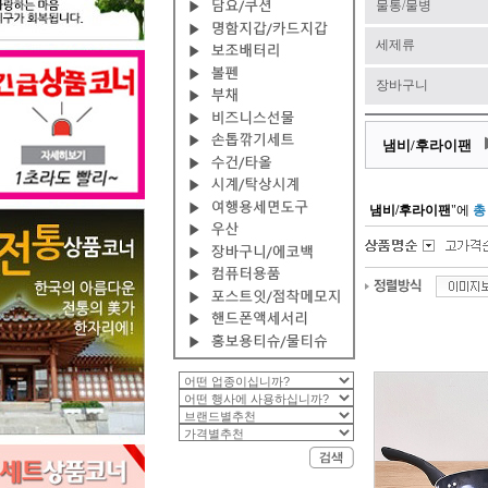
물통/물병
세제류
장바구니
냄비/후라이팬
냄비/후라이팬
"에
총