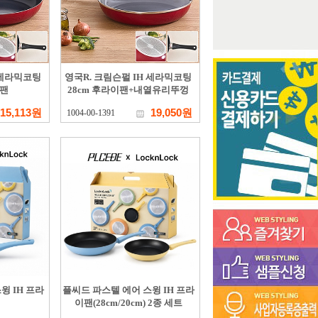
 세라믹코팅
영국R. 크림슨펄 IH 세라믹코팅
이팬
28cm 후라이팬+내열유리뚜껑
15,113원
19,050원
1004-00-1391
윙 IH 프라
플씨드 파스텔 에어 스윙 IH 프라
이팬(28cm/20cm) 2종 세트