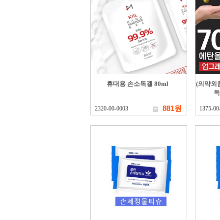
휴대용 손소독겔 80ml
(의약외
독
881원
2320-00-0003
1375-00