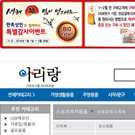
스포츠레져용품
손세정제/소독제
단체복
등산용품