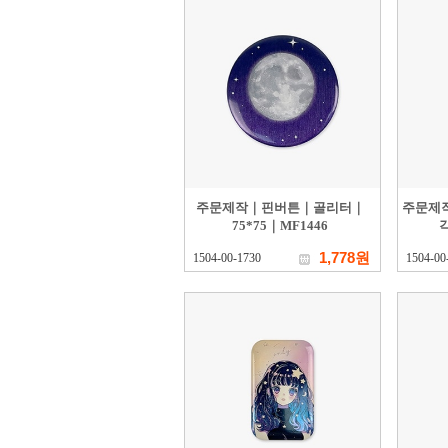
주문제작｜핀버튼｜골리터｜
주문제
75*75｜MF1446
각
1,778원
1504-00-1730
1504-00