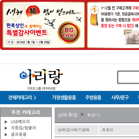
상패/휘장
휘장/기
상패/감사패/기념패
트로피