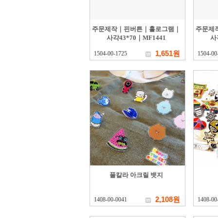
주문제작｜핀버튼｜홀로그램｜
주문제
사각43*70｜MF1441
사
1,651원
1504-00-1725
1504-00
풀칼라 아크릴 뱃지
2,108원
1408-00-0041
1408-00