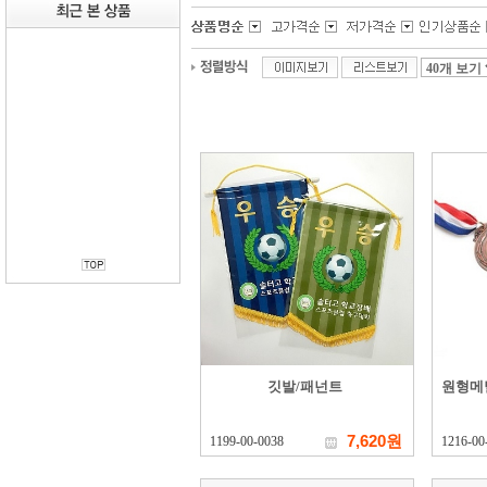
깃발/패넌트
원형메달
7,620원
1199-00-0038
1216-00