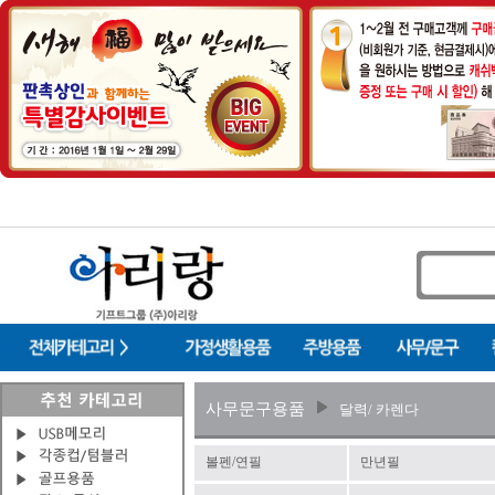
사무문구용품
달력/ 카렌다
볼펜/연필
만년필