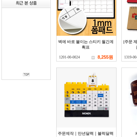
벽에 바로 붙이는 스티키 월간계
[주문 
획표
8,255원
1201-00-0024
1319-00
주문제작｜만년달력｜블럭달력