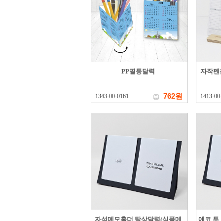
PP필통달력
자작펜
762원
1343-00-0161
1413-00
자석메모홀더 탁상달력(심플메
에코 투