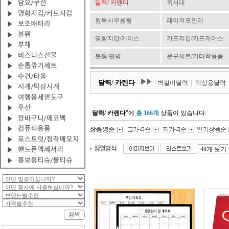
달력/ 카렌다
독서대
원목사무용품
레이져포인터
명함지갑/케이스
카드지갑/카드케이스
붓통/필병
문구세트/기타학용품
달력/ 카렌다
벽걸이달력
|
탁상용달력
달력/ 카렌다
"에
총 166개
상품이 있습니다.