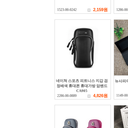
2,159원
1523-00-0242
1286-00
네이쳐 스포츠 피트니스 지갑 검
뉴사피아
정배색 휴대폰 휴대가방 암밴드
CA905
4,826원
1149-00
2286-00-0889