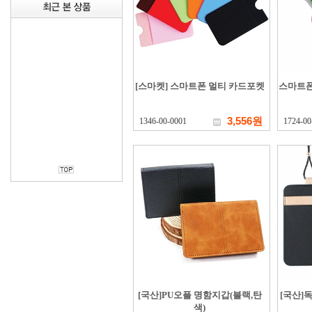
[스마켓] 스마트폰 멀티 카드포켓
스마트폰
3,556원
1346-00-0001
1724-00
[국산]PU오플 명함지갑(블랙,탄
[국산]
색)