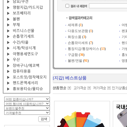
세제류
(
1
)
여
다용도보관함
(
1
)
펜
화장소품
(
3
)
기
손톱깎이세트
(
7
)
핸
통장지갑/통장케이스
(
13
)
가
구급함
(
36
)
홍
볼펜/연필
(
91
)
명
[지갑] 베스트상품