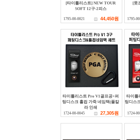
[타이틀리스트] NEW TOUR
[풋
SOFT 12구-2피스
44,450원
1795-00-0021
1795-00
타이틀리스트 Pro V1골프공+퍼
타이틀리
팅디스크 홀컵 가죽 네임택(풀칼
팅디스크
라 인쇄
27,305원
1724-00-0045
1724-00