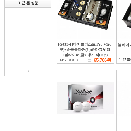
[G033-1]타이틀리스트 Pro V1(6
볼라이너
구)+순금볼마커(2p)&마그넷티
+볼라이너(금)+우드티(10p)
65,786원
1442-00
1442-00-0150