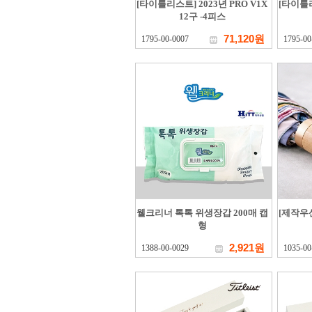
[타이틀리스트] 2023년 PRO V1X
[타이틀리
12구 -4피스
71,120원
1795-00-0007
1795-00
웰크리너 톡톡 위생장갑 200매 캡
[제작우산
형
2,921원
1388-00-0029
1035-00