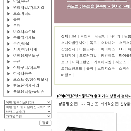
전체
|
3M
|
락앤락
|
까르방
|
나이키
|
던
소니아발렌시아
|
독도
|
소타니아
|
스위스
삼성전자
|
아놀드파마
|
아이비스
|
LG
|
캘러웨이
|
크로커다일
|
키친아트
|
타이틀
보그
|
미치코런던
|
카르페디엠
|
써모스
|
크리스찬모드
|
볼빅
|
브리지스톤
|
스릭슨
버팔로
|
(/?/�/?/댄/?/由ъ뒪/?//?/) 총 31개
의 상품이 검색