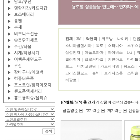
전체
|
3M
|
락앤락
|
까르방
|
나이키
|
던
소니아발렌시아
|
독도
|
소타니아
|
스위스
삼성전자
|
아놀드파마
|
아이비스
|
LG
|
캘러웨이
|
크로커다일
|
키친아트
|
타이틀
보그
|
미치코런던
|
카르페디엠
|
써모스
|
크리스찬모드
|
볼빅
|
브리지스톤
|
스릭슨
버팔로
|
(/?/쎌븻/?//?/) 총 21개
의 상품이 검색되었습니다.