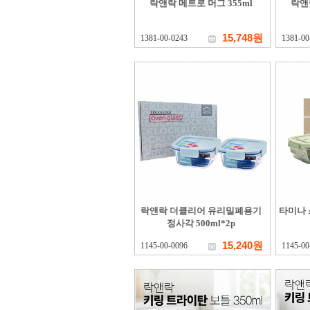
락앤락 메트로 머그 355ml
락앤락
15,748원
1381-00-0243
1381-00
락앤락 더클리어 유리밀폐용기
타미나 
정사각 500ml*2p
15,240원
1145-00-0096
1145-00