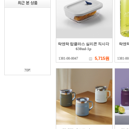
락앤락 탑클라스 실리콘 직사각
락앤락
630ml-1p
5,715원
1381-00-0047
1381-00