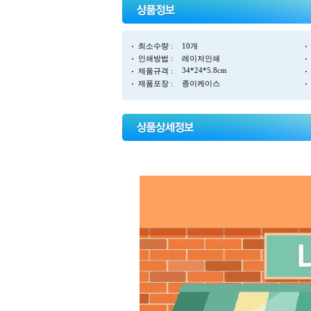
최소수량 :
10개
인쇄방법 :
레이저인쇄
34*24*5.8cm
제품규격 :
제품포장 :
종이케이스